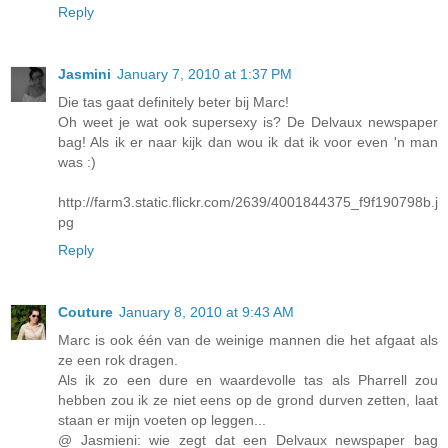
Reply
Jasmini
January 7, 2010 at 1:37 PM
Die tas gaat definitely beter bij Marc!
Oh weet je wat ook supersexy is? De Delvaux newspaper
bag! Als ik er naar kijk dan wou ik dat ik voor even 'n man
was :)
http://farm3.static.flickr.com/2639/4001844375_f9f190798b.j
pg
Reply
Couture
January 8, 2010 at 9:43 AM
Marc is ook één van de weinige mannen die het afgaat als
ze een rok dragen.
Als ik zo een dure en waardevolle tas als Pharrell zou
hebben zou ik ze niet eens op de grond durven zetten, laat
staan er mijn voeten op leggen...
@ Jasmieni: wie zegt dat een Delvaux newspaper bag