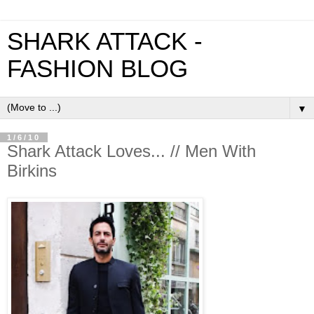
SHARK ATTACK -
FASHION BLOG
▼
1/6/10
Shark Attack Loves... // Men With
Birkins