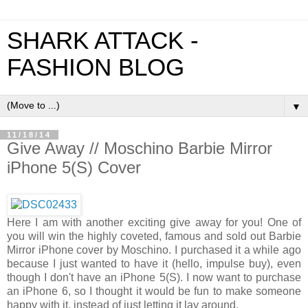
SHARK ATTACK -
FASHION BLOG
▼
11/18/14
Give Away // Moschino Barbie Mirror
iPhone 5(S) Cover
Here I am with another exciting give away for you! One of
you will win the highly coveted, famous and sold out Barbie
Mirror iPhone cover by Moschino. I purchased it a while ago
because I just wanted to have it (hello, impulse buy), even
though I don't have an iPhone 5(S). I now want to purchase
an iPhone 6, so I thought it would be fun to make someone
happy with it, instead of just letting it lay around.