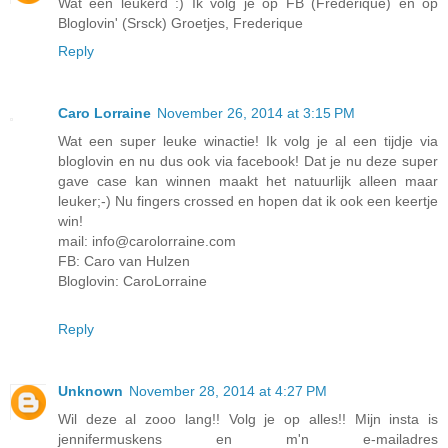
Wat een leukerd :) Ik volg je op FB (Frederique) en op
Bloglovin' (Srsck) Groetjes, Frederique
Reply
Caro Lorraine
November 26, 2014 at 3:15 PM
Wat een super leuke winactie! Ik volg je al een tijdje via
bloglovin en nu dus ook via facebook! Dat je nu deze super
gave case kan winnen maakt het natuurlijk alleen maar
leuker;-) Nu fingers crossed en hopen dat ik ook een keertje
win!
mail: info@carolorraine.com
FB: Caro van Hulzen
Bloglovin: CaroLorraine
Reply
Unknown
November 28, 2014 at 4:27 PM
Wil deze al zooo lang!! Volg je op alles!! Mijn insta is
jennifermuskens en m'n e-mailadres