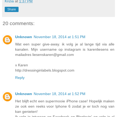
Krizia
at
1:37 PM
Share
20 comments:
Unknown
November 18, 2014 at 1:51 PM
Wat een super give-away. ik volg je al lange tijd via alle
kanalen. Mijn username op instagram is karenliesens en
mailadres liesenskaren@gmail.com
x Karen
http://dressinginlabels.blogspot.com
Reply
Unknown
November 18, 2014 at 1:52 PM
Het blijft echt een supermooie iPhone case! Hopelijk maken
ze ook een reeks voor Iphone 6 zodat je er toch nog van
kan genieten!
Ik volg je intussen op Facebook en Bloglovin' en volg je al